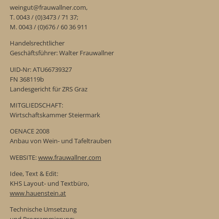
weingut@frauwallner.com,
T. 0043 / (0)3473 / 71 37;
M. 0043 / (0)676 / 60 36 911
Handelsrechtlicher
Geschäftsführer: Walter Frauwallner
UID-Nr: ATU66739327
FN 368119b
Landesgericht für ZRS Graz
MITGLIEDSCHAFT:
Wirtschaftskammer Steiermark
OENACE 2008
Anbau von Wein- und Tafeltrauben
WEBSITE:
www.frauwallner.com
Idee, Text & Edit:
KHS Layout- und Textbüro,
www.hauenstein.at
Technische Umsetzung