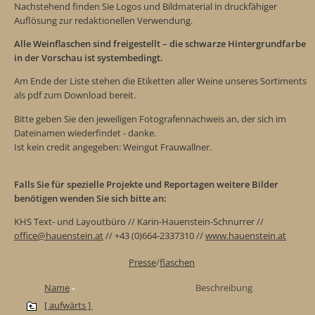
Nachstehend finden Sie Logos und Bildmaterial in druckfähiger
Auflösung zur redaktionellen Verwendung.
Alle Weinflaschen sind freigestellt – die schwarze Hintergrundfarbe
in der Vorschau ist systembedingt.
Am Ende der Liste stehen die Etiketten aller Weine unseres Sortiments
als pdf zum Download bereit.
Bitte geben Sie den jeweiligen Fotografennachweis an, der sich im
Dateinamen wiederfindet - danke.
Ist kein credit angegeben: Weingut Frauwallner.
Falls Sie für spezielle Projekte und Reportagen weitere Bilder
benötigen wenden Sie sich bitte an:
KHS Text- und Layoutbüro // Karin-Hauenstein-Schnurrer //
office@hauenstein.at
// +43 (0)664-2337310 //
www.hauenstein.at
Presse
/
flaschen
Name
Beschreibung
[ aufwärts ]