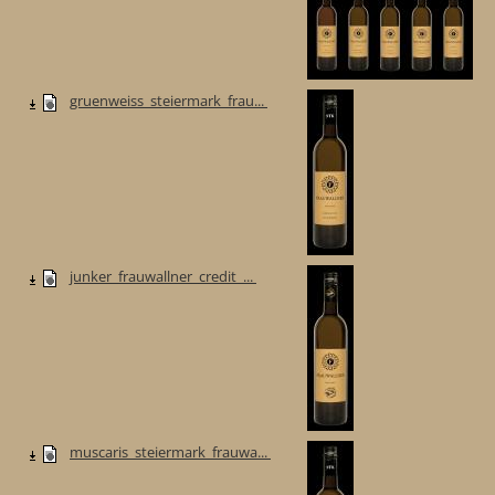
gruenweiss_steiermark_frau...
junker_frauwallner_credit_...
muscaris_steiermark_frauwa...