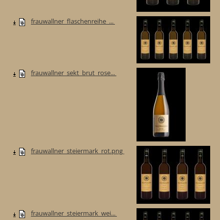
frauwallner_flaschenreihe_...
frauwallner_sekt_brut_rose...
frauwallner_steiermark_rot.png
frauwallner_steiermark_wei...