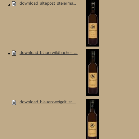
download_altepost_steierma...
download_blauerwildbacher_...
download_blauerzweigelt_st...