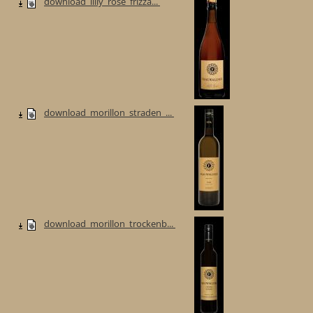
download_lilly_rose_frizza...
download_morillon_straden_...
download_morillon_trockenb...