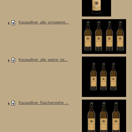
frauwallner_alle_ortsweine...
frauwallner_alle_weine_rie...
frauwallner_flaschenreihe_...