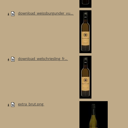
download_weissburgunder_vu...
download_welschriesling_fr...
extra_brut.png