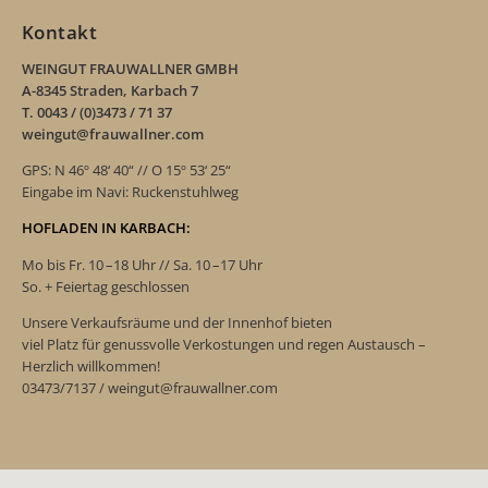
Kontakt
WEINGUT FRAUWALLNER GMBH
A-8345 Straden, Karbach 7
T. 0043 / (0)3473 / 71 37
weingut@frauwallner.com
GPS: N 46º 48‘ 40“ // O 15º 53‘ 25“
Eingabe im Navi: Ruckenstuhlweg
HOFLADEN IN KARBACH:
Mo bis Fr. 10 –18 Uhr // Sa. 10 –17 Uhr
So. + Feiertag geschlossen
Unsere Verkaufsräume und der Innenhof bieten
viel Platz für genussvolle Verkostungen und regen Austausch –
Herzlich willkommen!
03473/7137 / weingut@frauwallner.com