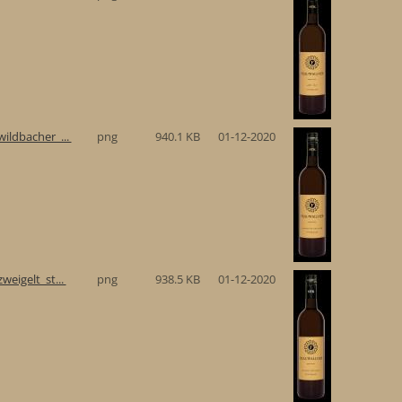
ildbacher_...
png
940.1 KB
01-12-2020
eigelt_st...
png
938.5 KB
01-12-2020