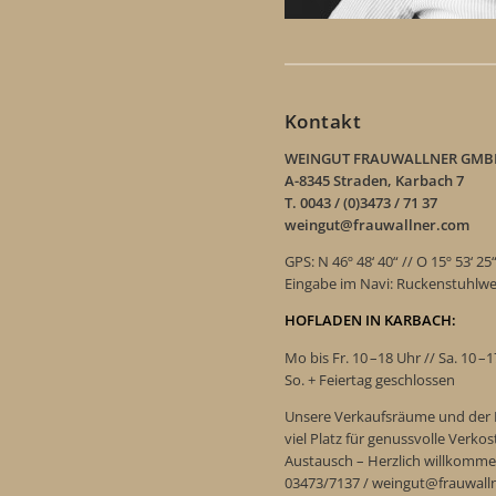
Kontakt
WEINGUT FRAUWALLNER GMB
A-8345 Straden, Karbach 7
T. 0043 / (0)3473 / 71 37
weingut@frauwallner.com
GPS: N 46º 48‘ 40“ // O 15º 53‘ 25
Eingabe im Navi: Ruckenstuhlw
HOFLADEN IN KARBACH:
Mo bis Fr. 10 –18 Uhr // Sa. 10 –
So. + Feiertag geschlossen
Unsere Verkaufsräume und der 
viel Platz für genussvolle Verk
Austausch – Herzlich willkomme
03473/7137 / weingut@frauwall