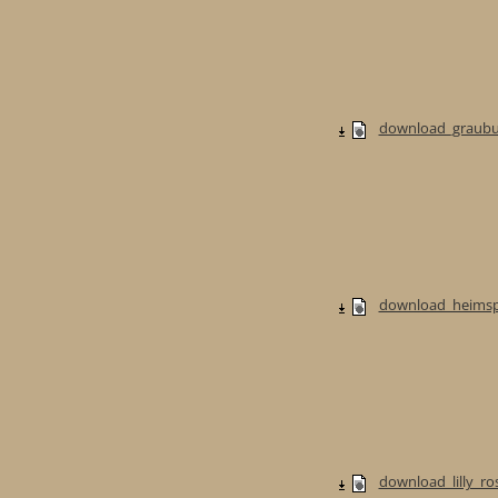
download_graubur
download_heimspi
download_lilly_ros