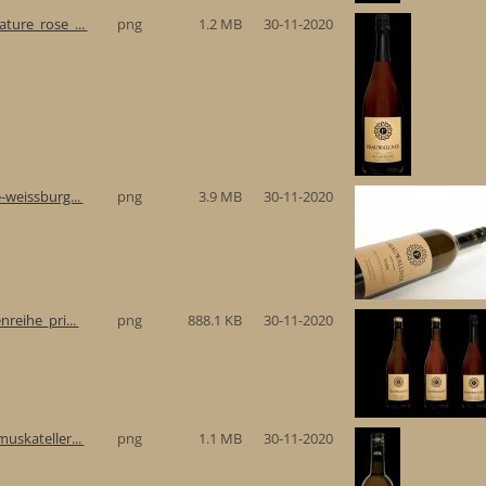
ture_rose_...
png
1.2 MB
30-11-2020
-weissburg...
png
3.9 MB
30-11-2020
reihe_pri...
png
888.1 KB
30-11-2020
uskateller...
png
1.1 MB
30-11-2020