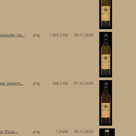
gunder_rie...
png
1,007.3 KB
30-11-2020
el_steierm...
png
960.2 KB
01-12-2020
e_frizza...
png
1.3 MB
30-11-2020