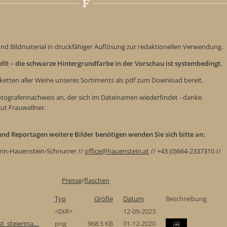
nd Bildmaterial in druckfähiger Auflösung zur redaktionellen Verwendung.
tellt – die schwarze Hintergrundfarbe in der Vorschau ist systembedingt.
iketten aller Weine unseres Sortiments als pdf zum Download bereit.
Fotografennachweis an, der sich im Dateinamen wiederfindet - danke.
gut Frauwallner.
e und Reportagen weitere Bilder benötigen wenden Sie sich bitte an:
rin-Hauenstein-Schnurrer //
office@hauenstein.at
// +43 (0)664-2337310 //
Presse
/
flaschen
Typ
Größe
Datum
Beschreibung
<DIR>
12-09-2023
t_steierma...
png
968.5 KB
01-12-2020