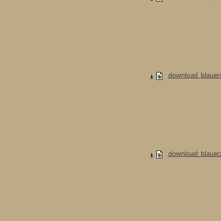
download_blauerw
download_blauerzw