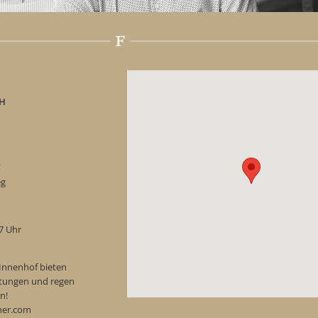
H
“
eg
17 Uhr
Innenhof bieten
ostungen und regen
n!
ner.com