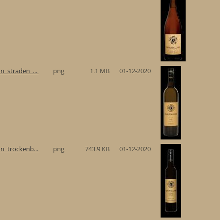
n_straden_...
png
1.1 MB
01-12-2020
n_trockenb...
png
743.9 KB
01-12-2020