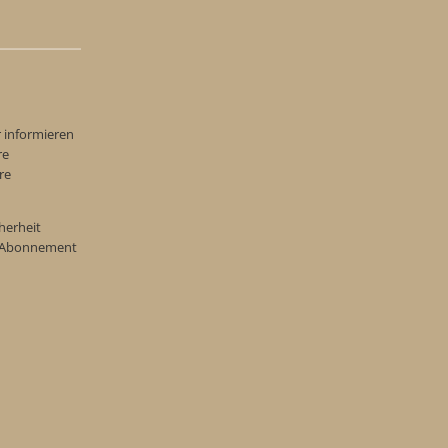
r informieren
re
re
herheit
re Abonnement