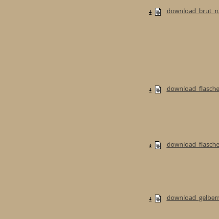
download_brut_na
download_flasche
download_flaschen
download_gelberm