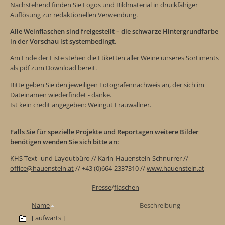
Nachstehend finden Sie Logos und Bildmaterial in druckfähiger
Auflösung zur redaktionellen Verwendung.
Alle Weinflaschen sind freigestellt – die schwarze Hintergrundfarbe
in der Vorschau ist systembedingt.
Am Ende der Liste stehen die Etiketten aller Weine unseres Sortiments
als pdf zum Download bereit.
Bitte geben Sie den jeweiligen Fotografennachweis an, der sich im
Dateinamen wiederfindet - danke.
Ist kein credit angegeben: Weingut Frauwallner.
Falls Sie für spezielle Projekte und Reportagen weitere Bilder
benötigen wenden Sie sich bitte an:
KHS Text- und Layoutbüro // Karin-Hauenstein-Schnurrer //
office@hauenstein.at
// +43 (0)664-2337310 //
www.hauenstein.at
Presse
/
flaschen
Name
Beschreibung
[ aufwärts ]