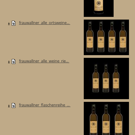
frauwallner_alle_ortsweine...
frauwallner_alle_weine_rie...
frauwallner_flaschenreihe_...