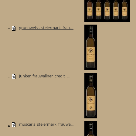
gruenweiss_steiermark_frau...
junker_frauwallner_credit_...
muscaris_steiermark_frauwa...