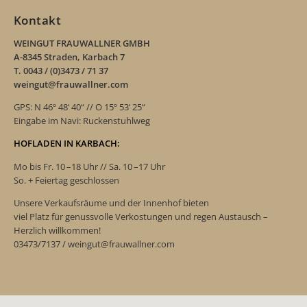
Kontakt
WEINGUT FRAUWALLNER GMBH
A-8345 Straden, Karbach 7
T. 0043 / (0)3473 / 71 37
weingut@frauwallner.com
GPS: N 46º 48‘ 40“ // O 15º 53‘ 25“
Eingabe im Navi: Ruckenstuhlweg
HOFLADEN IN KARBACH:
Mo bis Fr. 10 –18 Uhr // Sa. 10 –17 Uhr
So. + Feiertag geschlossen
Unsere Verkaufsräume und der Innenhof bieten
viel Platz für genussvolle Verkostungen und regen Austausch –
Herzlich willkommen!
03473/7137 / weingut@frauwallner.com