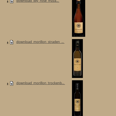
download_lilly_rose_frizza...
download_morillon_straden_...
download_morillon_trockenb...