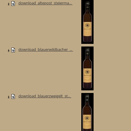
download_altepost_steierma...
download_blauerwildbacher_...
download_blauerzweigelt_st...