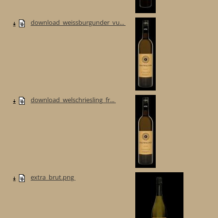
download_weissburgunder_vu...
download_welschriesling_fr...
extra_brut.png