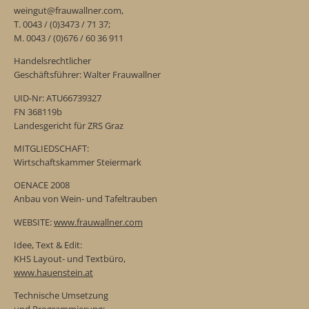
weingut@frauwallner.com,
T. 0043 / (0)3473 / 71 37;
M. 0043 / (0)676 / 60 36 911
Handelsrechtlicher
Geschäftsführer: Walter Frauwallner
UID-Nr: ATU66739327
FN 368119b
Landesgericht für ZRS Graz
MITGLIEDSCHAFT:
Wirtschaftskammer Steiermark
OENACE 2008
Anbau von Wein- und Tafeltrauben
WEBSITE:
www.frauwallner.com
Idee, Text & Edit:
KHS Layout- und Textbüro,
www.hauenstein.at
Technische Umsetzung