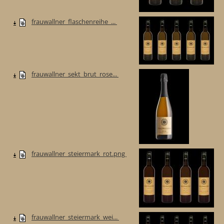
frauwallner_flaschenreihe_...
frauwallner_sekt_brut_rose...
frauwallner_steiermark_rot.png
frauwallner_steiermark_wei...