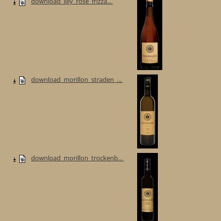
download_lilly_rose_frizza...
download_morillon_straden_...
download_morillon_trockenb...