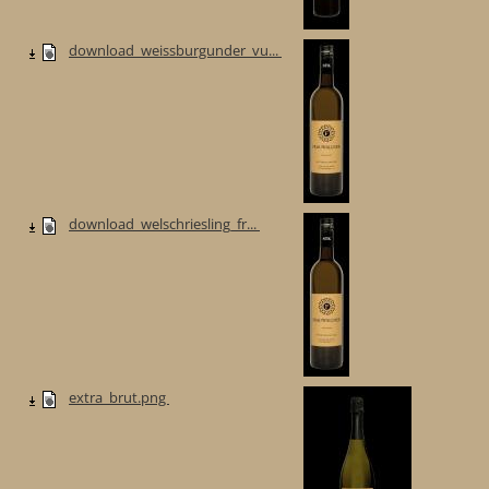
download_weissburgunder_vu...
download_welschriesling_fr...
extra_brut.png