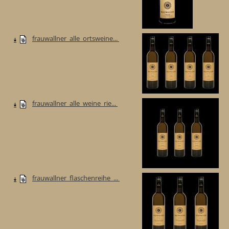
frauwallner_alle_ortsweine...
frauwallner_alle_weine_rie...
frauwallner_flaschenreihe_...