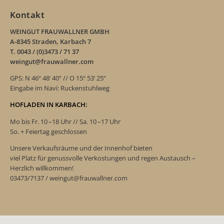
Kontakt
WEINGUT FRAUWALLNER GMBH
A-8345 Straden, Karbach 7
T. 0043 / (0)3473 / 71 37
weingut@frauwallner.com
GPS: N 46º 48‘ 40“ // O 15º 53‘ 25“
Eingabe im Navi: Ruckenstuhlweg
HOFLADEN IN KARBACH:
Mo bis Fr. 10 –18 Uhr // Sa. 10 –17 Uhr
So. + Feiertag geschlossen
Unsere Verkaufsräume und der Innenhof bieten
viel Platz für genussvolle Verkostungen und regen Austausch –
Herzlich willkommen!
03473/7137 / weingut@frauwallner.com