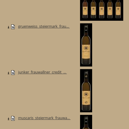
gruenweiss_steiermark_frau...
junker_frauwallner_credit_...
muscaris_steiermark_frauwa...