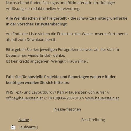
Nachstehend finden Sie Logos und Bildmaterial in druckfähiger
Auflösung zur redaktionellen Verwendung.
Alle Weinflaschen sind freigestellt – die schwarze Hintergrundfarbe
in der Vorschau ist systembedingt.
Am Ende der Liste stehen die Etiketten aller Weine unseres Sortiments
als pdf zum Download bereit.
Bitte geben Sie den jeweiligen Fotografennachweis an, der sich im
Dateinamen wiederfindet - danke.
Ist kein credit angegeben: Weingut Frauwallner.
Falls Sie für spezielle Projekte und Reportagen weitere Bilder
benötigen wenden Sie sich bitte an:
KHS Text- und Layoutbüro // Karin-Hauenstein-Schnurrer //
office@hauenstein.at
// +43 (0)664-2337310 //
www.hauenstein.at
Presse
/
flaschen
Name
Beschreibung
[ aufwärts ]