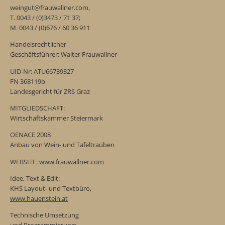
weingut@frauwallner.com,
T. 0043 / (0)3473 / 71 37;
M. 0043 / (0)676 / 60 36 911
Handelsrechtlicher
Geschäftsführer: Walter Frauwallner
UID-Nr: ATU66739327
FN 368119b
Landesgericht für ZRS Graz
MITGLIEDSCHAFT:
Wirtschaftskammer Steiermark
OENACE 2008
Anbau von Wein- und Tafeltrauben
WEBSITE:
www.frauwallner.com
Idee, Text & Edit:
KHS Layout- und Textbüro,
www.hauenstein.at
Technische Umsetzung