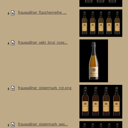
frauwallner_flaschenreihe_...
frauwallner_sekt_brut_rose...
frauwallner_steiermark_rot.png
frauwallner_steiermark_wei...