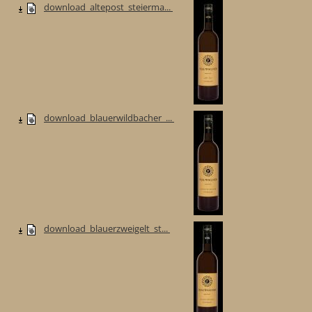
download_altepost_steierma...
download_blauerwildbacher_...
download_blauerzweigelt_st...