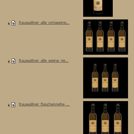
frauwallner_alle_ortsweine...
frauwallner_alle_weine_rie...
frauwallner_flaschenreihe_...