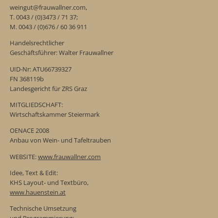
weingut@frauwallner.com,
T. 0043 / (0)3473 / 71 37;
M. 0043 / (0)676 / 60 36 911
Handelsrechtlicher
Geschäftsführer: Walter Frauwallner
UID-Nr: ATU66739327
FN 368119b
Landesgericht für ZRS Graz
MITGLIEDSCHAFT:
Wirtschaftskammer Steiermark
OENACE 2008
Anbau von Wein- und Tafeltrauben
WEBSITE:
www.frauwallner.com
Idee, Text & Edit:
KHS Layout- und Textbüro,
www.hauenstein.at
Technische Umsetzung