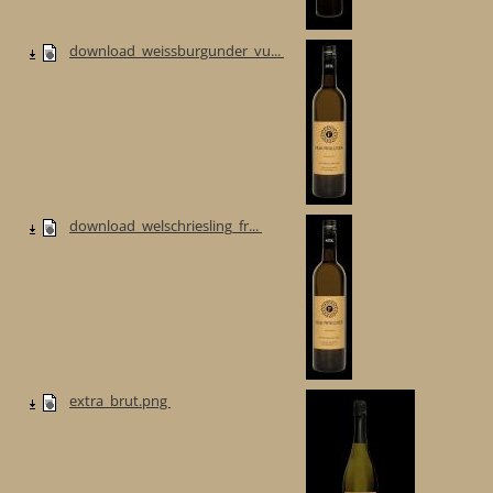
download_weissburgunder_vu...
download_welschriesling_fr...
extra_brut.png