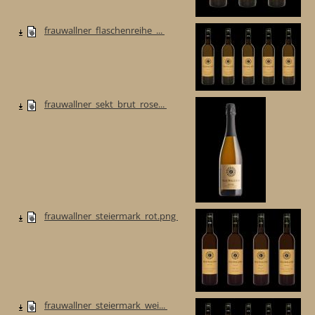
frauwallner_flaschenreihe_...
frauwallner_sekt_brut_rose...
frauwallner_steiermark_rot.png
frauwallner_steiermark_wei...