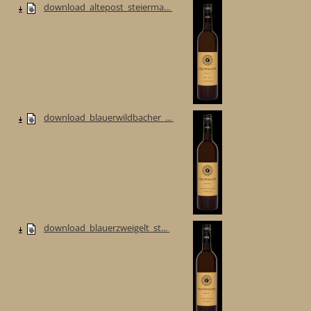
download_altepost_steierma...
download_blauerwildbacher_...
download_blauerzweigelt_st...