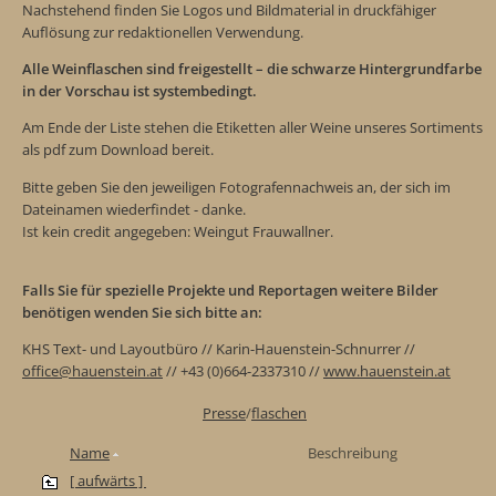
Nachstehend finden Sie Logos und Bildmaterial in druckfähiger
Auflösung zur redaktionellen Verwendung.
Alle Weinflaschen sind freigestellt – die schwarze Hintergrundfarbe
in der Vorschau ist systembedingt.
Am Ende der Liste stehen die Etiketten aller Weine unseres Sortiments
als pdf zum Download bereit.
Bitte geben Sie den jeweiligen Fotografennachweis an, der sich im
Dateinamen wiederfindet - danke.
Ist kein credit angegeben: Weingut Frauwallner.
Falls Sie für spezielle Projekte und Reportagen weitere Bilder
benötigen wenden Sie sich bitte an:
KHS Text- und Layoutbüro // Karin-Hauenstein-Schnurrer //
office@hauenstein.at
// +43 (0)664-2337310 //
www.hauenstein.at
Presse
/
flaschen
Name
Beschreibung
[ aufwärts ]