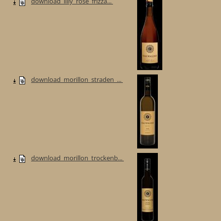
download_lilly_rose_frizza...
download_morillon_straden_...
download_morillon_trockenb...