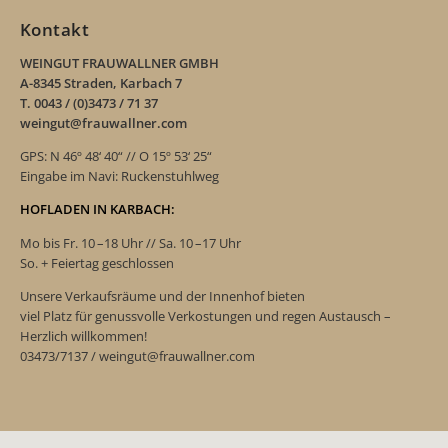
Kontakt
WEINGUT FRAUWALLNER GMBH
A-8345 Straden, Karbach 7
T. 0043 / (0)3473 / 71 37
weingut@frauwallner.com
GPS: N 46º 48‘ 40“ // O 15º 53‘ 25“
Eingabe im Navi: Ruckenstuhlweg
HOFLADEN IN KARBACH:
Mo bis Fr. 10 –18 Uhr // Sa. 10 –17 Uhr
So. + Feiertag geschlossen
Unsere Verkaufsräume und der Innenhof bieten
viel Platz für genussvolle Verkostungen und regen Austausch –
Herzlich willkommen!
03473/7137 / weingut@frauwallner.com