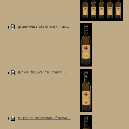
gruenweiss_steiermark_frau...
junker_frauwallner_credit_...
muscaris_steiermark_frauwa...