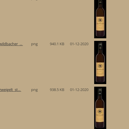
ildbacher_...
png
940.1 KB
01-12-2020
eigelt_st...
png
938.5 KB
01-12-2020