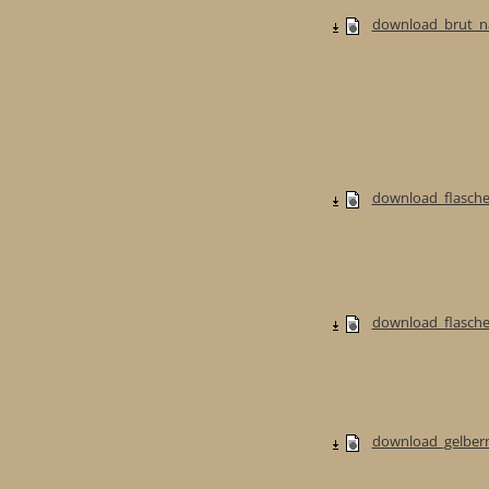
download_brut_na
download_flasche
download_flaschen
download_gelberm