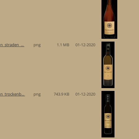
n_straden_...
png
1.1 MB
01-12-2020
n_trockenb...
png
743.9 KB
01-12-2020