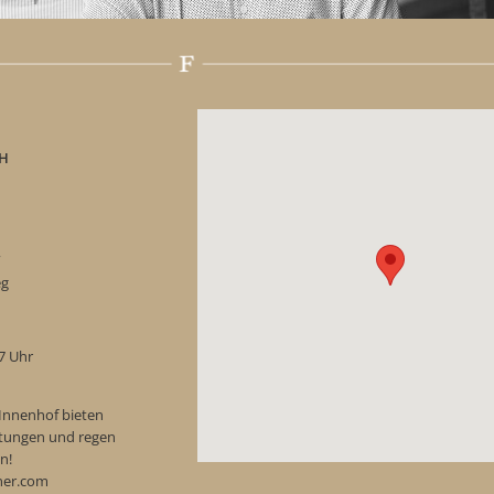
H
“
eg
17 Uhr
Innenhof bieten
ostungen und regen
n!
ner.com