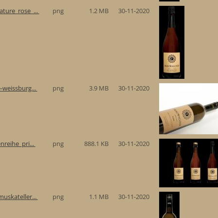
ture_rose_...
png
1.2 MB
30-11-2020
-weissburg...
png
3.9 MB
30-11-2020
reihe_pri...
png
888.1 KB
30-11-2020
uskateller...
png
1.1 MB
30-11-2020