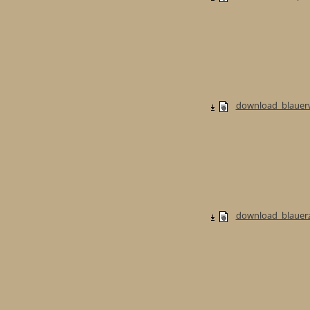
download_blauerw
download_blauerzw