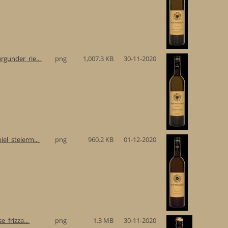
gunder_rie...
png
1,007.3 KB
30-11-2020
el_steierm...
png
960.2 KB
01-12-2020
e_frizza...
png
1.3 MB
30-11-2020