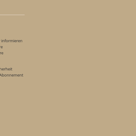
r informieren
re
re
herheit
re Abonnement