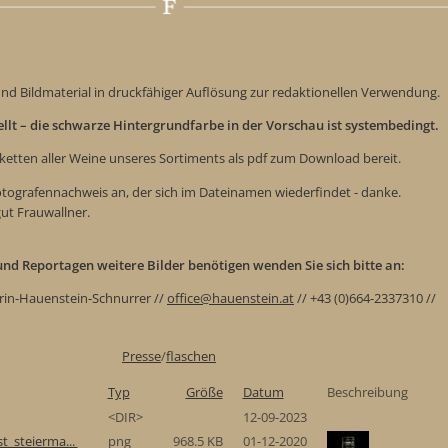
nd Bildmaterial in druckfähiger Auflösung zur redaktionellen Verwendung.
tellt – die schwarze Hintergrundfarbe in der Vorschau ist systembedingt.
iketten aller Weine unseres Sortiments als pdf zum Download bereit.
Fotografennachweis an, der sich im Dateinamen wiederfindet - danke.
gut Frauwallner.
e und Reportagen weitere Bilder benötigen wenden Sie sich bitte an:
rin-Hauenstein-Schnurrer //
office@hauenstein.at
// +43 (0)664-2337310 //
Presse
/
flaschen
Typ
Größe
Datum
Beschreibung
<DIR>
12-09-2023
t_steierma...
png
968.5 KB
01-12-2020