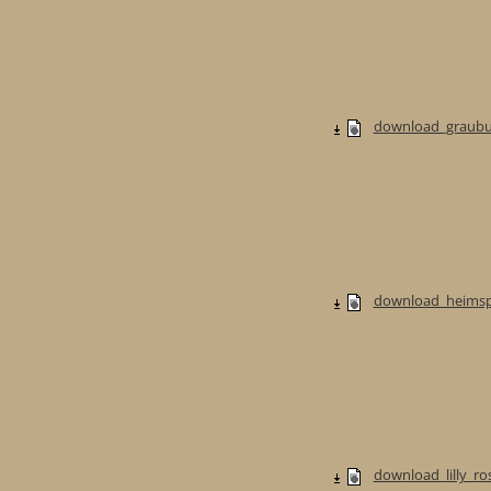
download_graubur
download_heimspi
download_lilly_ros