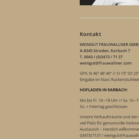
Kontakt
WEINGUT FRAUWALLNER GMB
A-8345 Straden, Karbach 7
T. 0043 / (0)3473 / 71 37
weingut@frauwallner.com
GPS: N 46º 48‘ 40“ // O 15º 53‘ 25
Eingabe im Navi: Ruckenstuhlw
HOFLADEN IN KARBACH:
Mo bis Fr. 10 –18 Uhr // Sa. 10 –
So. + Feiertag geschlossen
Unsere Verkaufsräume und der 
viel Platz für genussvolle Verk
Austausch – Herzlich willkomme
03473/7137 / weingut@frauwall