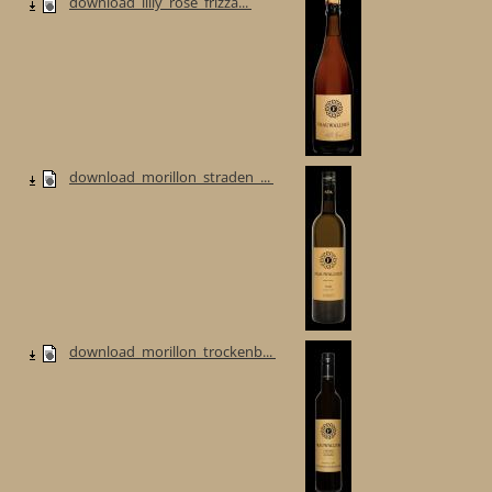
download_lilly_rose_frizza...
download_morillon_straden_...
download_morillon_trockenb...