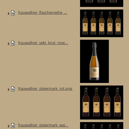
frauwallner_flaschenreihe_...
frauwallner_sekt_brut_rose...
frauwallner_steiermark_rot.png
frauwallner_steiermark_wei...