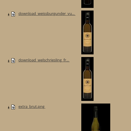
download_weissburgunder_vu...
download_welschriesling_fr...
extra_brut.png