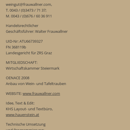
weingut@frauwallner.com,
T. 0043 / (0)3473 / 71 37;
M. 0043 / (0)676 / 60 36 911
Handelsrechtlicher
Geschäftsführer: Walter Frauwallner
UID-Nr: ATU66739327
FN 368119b
Landesgericht für ZRS Graz
MITGLIEDSCHAFT:
Wirtschaftskammer Steiermark
OENACE 2008
Anbau von Wein- und Tafeltrauben
WEBSITE:
www.frauwallner.com
Idee, Text & Edit:
KHS Layout- und Textbüro,
www.hauenstein.at
Technische Umsetzung