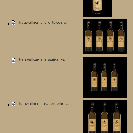
frauwallner_alle_ortsweine...
frauwallner_alle_weine_rie...
frauwallner_flaschenreihe_...