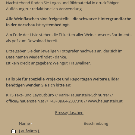
Nachstehend finden Sie Logos und Bildmaterial in druckfähiger
Auflösung zur redaktionellen Verwendung.
Alle Weinflaschen sind freigestellt – die schwarze Hintergrundfarbe
in der Vorschau ist systembedingt.
Am Ende der Liste stehen die Etiketten aller Weine unseres Sortiments
als pdf zum Download bereit.
Bitte geben Sie den jeweiligen Fotografennachweis an, der sich im
Dateinamen wiederfindet - danke.
Ist kein credit angegeben: Weingut Frauwallner.
Falls Sie für spezielle Projekte und Reportagen weitere Bilder
benötigen wenden Sie sich bitte an:
KHS Text- und Layoutbüro // Karin-Hauenstein-Schnurrer //
office@hauenstein.at
// +43 (0)664-2337310 //
www.hauenstein.at
Presse
/
flaschen
Name
Beschreibung
[ aufwärts ]