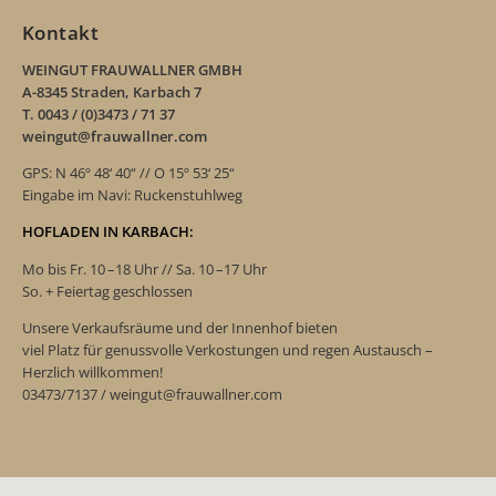
Kontakt
WEINGUT FRAUWALLNER GMBH
A-8345 Straden, Karbach 7
T. 0043 / (0)3473 / 71 37
weingut@frauwallner.com
GPS: N 46º 48‘ 40“ // O 15º 53‘ 25“
Eingabe im Navi: Ruckenstuhlweg
HOFLADEN IN KARBACH:
Mo bis Fr. 10 –18 Uhr // Sa. 10 –17 Uhr
So. + Feiertag geschlossen
Unsere Verkaufsräume und der Innenhof bieten
viel Platz für genussvolle Verkostungen und regen Austausch –
Herzlich willkommen!
03473/7137 / weingut@frauwallner.com