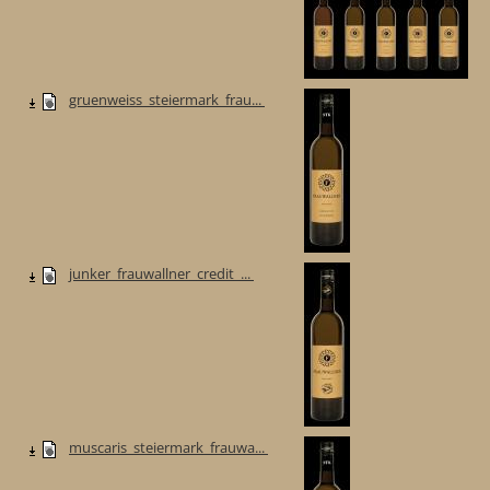
gruenweiss_steiermark_frau...
junker_frauwallner_credit_...
muscaris_steiermark_frauwa...