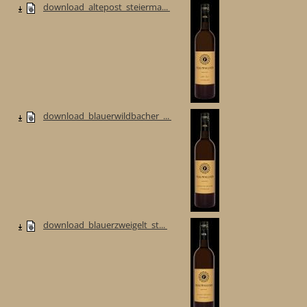
download_altepost_steierma...
download_blauerwildbacher_...
download_blauerzweigelt_st...