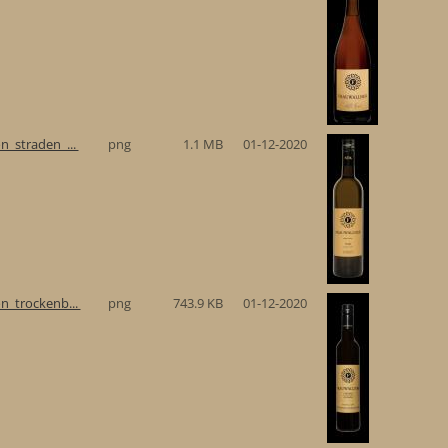
n_straden_...
png
1.1 MB
01-12-2020
n_trockenb...
png
743.9 KB
01-12-2020