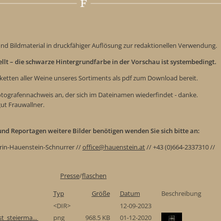
nd Bildmaterial in druckfähiger Auflösung zur redaktionellen Verwendung.
tellt – die schwarze Hintergrundfarbe in der Vorschau ist systembedingt.
iketten aller Weine unseres Sortiments als pdf zum Download bereit.
Fotografennachweis an, der sich im Dateinamen wiederfindet - danke.
gut Frauwallner.
e und Reportagen weitere Bilder benötigen wenden Sie sich bitte an:
rin-Hauenstein-Schnurrer //
office@hauenstein.at
// +43 (0)664-2337310 //
Presse
/
flaschen
Typ
Größe
Datum
Beschreibung
<DIR>
12-09-2023
t_steierma...
png
968.5 KB
01-12-2020