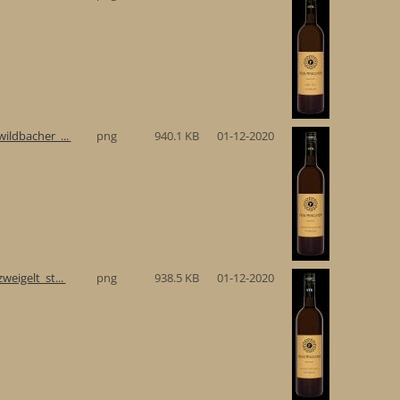
ildbacher_...
png
940.1 KB
01-12-2020
eigelt_st...
png
938.5 KB
01-12-2020