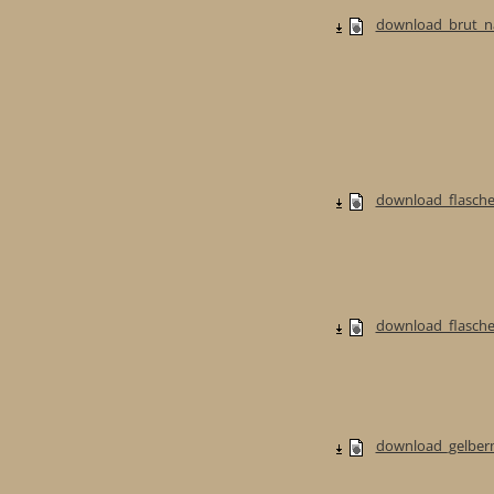
download_brut_na
download_flasche
download_flaschen
download_gelberm