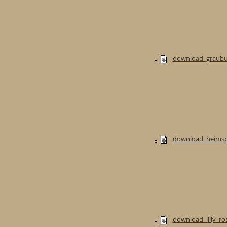
download_graubur
download_heimspi
download_lilly_ros