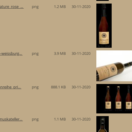
ture_rose_...
png
1.2 MB
30-11-2020
-weissburg...
png
3.9 MB
30-11-2020
reihe_pri...
png
888.1 KB
30-11-2020
uskateller...
png
1.1 MB
30-11-2020