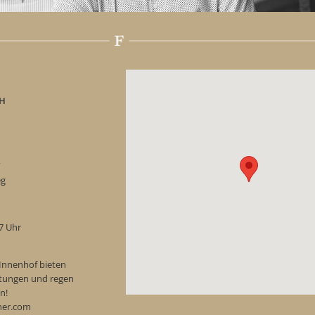
H
“
eg
17 Uhr
Innenhof bieten
ostungen und regen
n!
ner.com