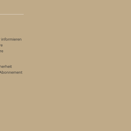
r informieren
re
re
herheit
re Abonnement