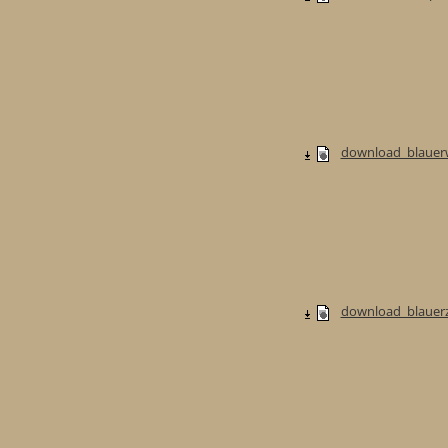
download_blauerw
download_blauerzw