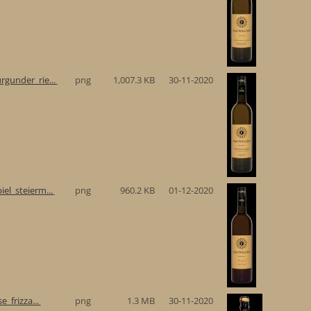
gunder_rie...
png
1,007.3 KB
30-11-2020
el_steierm...
png
960.2 KB
01-12-2020
e_frizza...
png
1.3 MB
30-11-2020