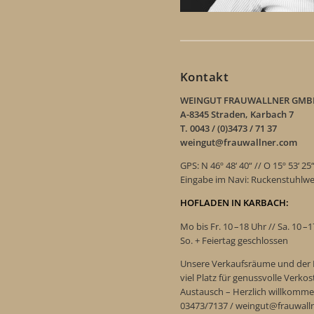
Kontakt
WEINGUT FRAUWALLNER GMB
A-8345 Straden, Karbach 7
T. 0043 / (0)3473 / 71 37
weingut@frauwallner.com
GPS: N 46º 48‘ 40“ // O 15º 53‘ 25
Eingabe im Navi: Ruckenstuhlw
HOFLADEN IN KARBACH:
Mo bis Fr. 10 –18 Uhr // Sa. 10 –
So. + Feiertag geschlossen
Unsere Verkaufsräume und der 
viel Platz für genussvolle Verk
Austausch – Herzlich willkomme
03473/7137 / weingut@frauwall