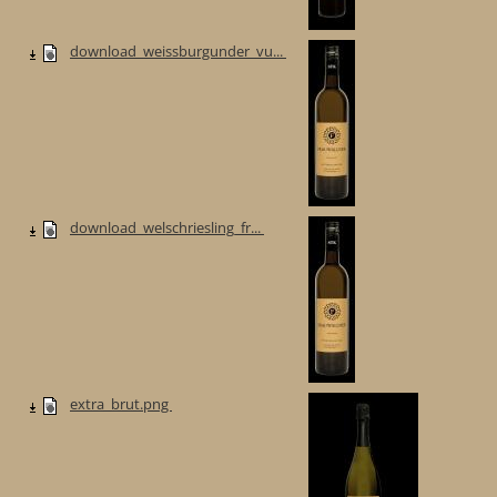
download_weissburgunder_vu...
download_welschriesling_fr...
extra_brut.png