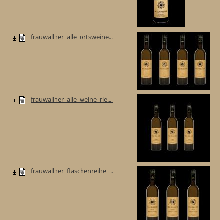
frauwallner_alle_ortsweine...
frauwallner_alle_weine_rie...
frauwallner_flaschenreihe_...