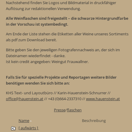
Nachstehend finden Sie Logos und Bildmaterial in druckfähiger
Auflösung zur redaktionellen Verwendung.
Alle Weinflaschen sind freigestellt – die schwarze Hintergrundfarbe
in der Vorschau ist systembedingt.
Am Ende der Liste stehen die Etiketten aller Weine unseres Sortiments
als pdf zum Download bereit.
Bitte geben Sie den jeweiligen Fotografennachweis an, der sich im
Dateinamen wiederfindet - danke.
Ist kein credit angegeben: Weingut Frauwallner.
Falls Sie für spezielle Projekte und Reportagen weitere Bilder
benötigen wenden Sie sich bitte an:
KHS Text- und Layoutbüro // Karin-Hauenstein-Schnurrer //
office@hauenstein.at
// +43 (0)664-2337310 //
www.hauenstein.at
Presse
/
flaschen
Name
Beschreibung
[ aufwärts ]