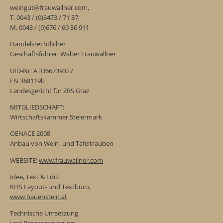
weingut@frauwallner.com,
T. 0043 / (0)3473 / 71 37;
M. 0043 / (0)676 / 60 36 911
Handelsrechtlicher
Geschäftsführer: Walter Frauwallner
UID-Nr: ATU66739327
FN 368119b
Landesgericht für ZRS Graz
MITGLIEDSCHAFT:
Wirtschaftskammer Steiermark
OENACE 2008
Anbau von Wein- und Tafeltrauben
WEBSITE:
www.frauwallner.com
Idee, Text & Edit:
KHS Layout- und Textbüro,
www.hauenstein.at
Technische Umsetzung