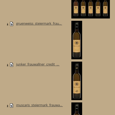
gruenweiss_steiermark_frau...
junker_frauwallner_credit_...
muscaris_steiermark_frauwa...