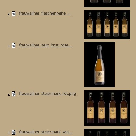
frauwallner_flaschenreihe_...
frauwallner_sekt_brut_rose...
frauwallner_steiermark_rot.png
frauwallner_steiermark_wei...