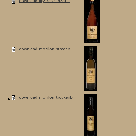
download_lilly_rose_frizza...
download_morillon_straden_...
download_morillon_trockenb...