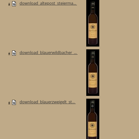
download_altepost_steierma...
download_blauerwildbacher_...
download_blauerzweigelt_st...