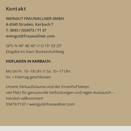
Kontakt
WEINGUT FRAUWALLNER GMBH
A-8345 Straden, Karbach 7
T. 0043 / (0)3473 / 71 37
weingut@frauwallner.com
GPS: N 46º 48‘ 40“ // O 15º 53‘ 25“
Eingabe im Navi: Ruckenstuhlweg
HOFLADEN IN KARBACH:
Mo bis Fr. 10 –18 Uhr // Sa. 10 –17 Uhr
So. + Feiertag geschlossen
Unsere Verkaufsräume und der Innenhof bieten
viel Platz für genussvolle Verkostungen und regen Austausch –
Herzlich willkommen!
03473/7137 / weingut@frauwallner.com