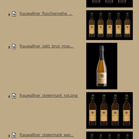
frauwallner_flaschenreihe_...
frauwallner_sekt_brut_rose...
frauwallner_steiermark_rot.png
frauwallner_steiermark_wei...