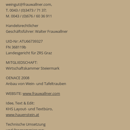
weingut@frauwallner.com,
T. 0043 / (0)3473 / 71 37;
M. 0043 / (0)676 / 60 36 911
Handelsrechtlicher
Geschäftsführer: Walter Frauwallner
UID-Nr: ATU66739327
FN 368119b
Landesgericht für ZRS Graz
MITGLIEDSCHAFT:
Wirtschaftskammer Steiermark
OENACE 2008
Anbau von Wein- und Tafeltrauben
WEBSITE:
www.frauwallner.com
Idee, Text & Edit:
KHS Layout- und Textbüro,
www.hauenstein.at
Technische Umsetzung