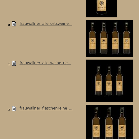
frauwallner_alle_ortsweine...
frauwallner_alle_weine_rie...
frauwallner_flaschenreihe_...