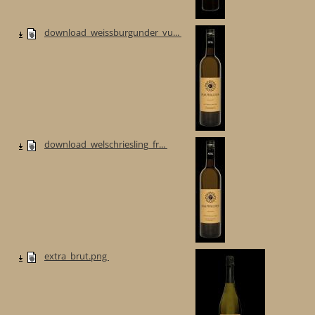
download_weissburgunder_vu...
download_welschriesling_fr...
extra_brut.png