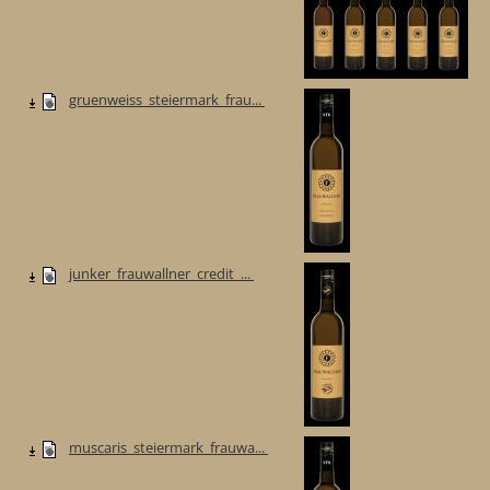
gruenweiss_steiermark_frau...
junker_frauwallner_credit_...
muscaris_steiermark_frauwa...