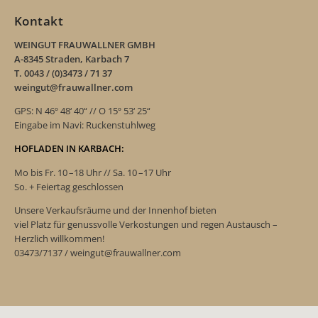
Kontakt
WEINGUT FRAUWALLNER GMBH
A-8345 Straden, Karbach 7
T. 0043 / (0)3473 / 71 37
weingut@frauwallner.com
GPS: N 46º 48‘ 40“ // O 15º 53‘ 25“
Eingabe im Navi: Ruckenstuhlweg
HOFLADEN IN KARBACH:
Mo bis Fr. 10 –18 Uhr // Sa. 10 –17 Uhr
So. + Feiertag geschlossen
Unsere Verkaufsräume und der Innenhof bieten
viel Platz für genussvolle Verkostungen und regen Austausch –
Herzlich willkommen!
03473/7137 / weingut@frauwallner.com