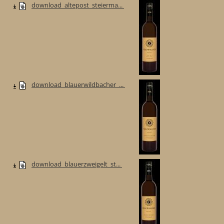
download_altepost_steierma...
download_blauerwildbacher_...
download_blauerzweigelt_st...