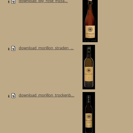
download_lilly_rose_frizza...
download_morillon_straden_...
download_morillon_trockenb...