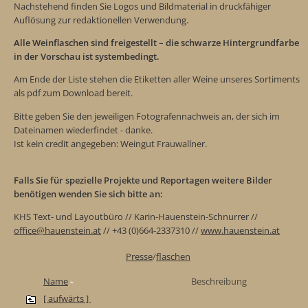
Nachstehend finden Sie Logos und Bildmaterial in druckfähiger
Auflösung zur redaktionellen Verwendung.
Alle Weinflaschen sind freigestellt – die schwarze Hintergrundfarbe
in der Vorschau ist systembedingt.
Am Ende der Liste stehen die Etiketten aller Weine unseres Sortiments
als pdf zum Download bereit.
Bitte geben Sie den jeweiligen Fotografennachweis an, der sich im
Dateinamen wiederfindet - danke.
Ist kein credit angegeben: Weingut Frauwallner.
Falls Sie für spezielle Projekte und Reportagen weitere Bilder
benötigen wenden Sie sich bitte an:
KHS Text- und Layoutbüro // Karin-Hauenstein-Schnurrer //
office@hauenstein.at
// +43 (0)664-2337310 //
www.hauenstein.at
Presse
/
flaschen
Name
Beschreibung
[ aufwärts ]