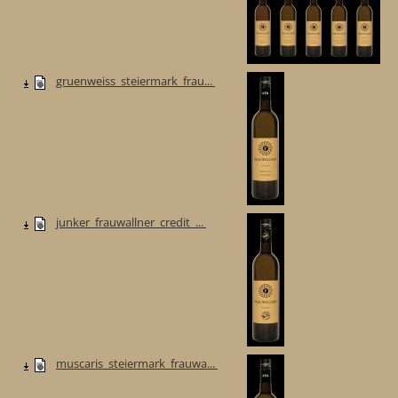
gruenweiss_steiermark_frau...
junker_frauwallner_credit_...
muscaris_steiermark_frauwa...