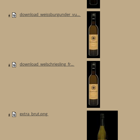
download_weissburgunder_vu...
download_welschriesling_fr...
extra_brut.png