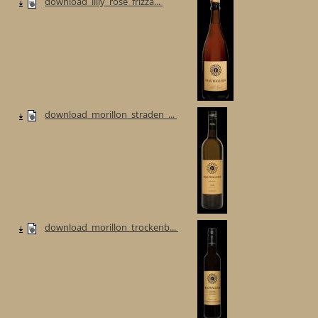
download_lilly_rose_frizza...
download_morillon_straden_...
download_morillon_trockenb...