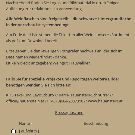
Nachstehend finden Sie Logos und Bildmaterial in druckfähiger
Auflösung zur redaktionellen Verwendung.
Alle Weinflaschen sind freigestellt – die schwarze Hintergrundfarbe
in der Vorschau ist systembedingt.
Am Ende der Liste stehen die Etiketten aller Weine unseres Sortiments
als pdf zum Download bereit.
Bitte geben Sie den jeweiligen Fotografennachweis an, der sich im
Dateinamen wiederfindet - danke.
Ist kein credit angegeben: Weingut Frauwallner.
Falls Sie für spezielle Projekte und Reportagen weitere Bilder
benötigen wenden Sie sich bitte an:
KHS Text- und Layoutbüro // Karin-Hauenstein-Schnurrer //
office@hauenstein.at
// +43 (0)664-2337310 //
www.hauenstein.at
Presse
/
flaschen
Name
Beschreibung
[ aufwärts ]