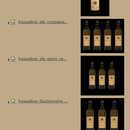
frauwallner_alle_ortsweine...
frauwallner_alle_weine_rie...
frauwallner_flaschenreihe_...