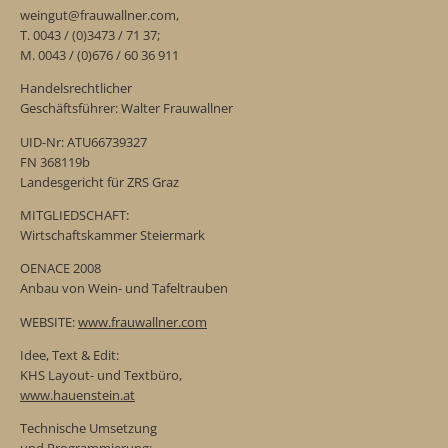
weingut@frauwallner.com,
T. 0043 / (0)3473 / 71 37;
M. 0043 / (0)676 / 60 36 911
Handelsrechtlicher
Geschäftsführer: Walter Frauwallner
UID-Nr: ATU66739327
FN 368119b
Landesgericht für ZRS Graz
MITGLIEDSCHAFT:
Wirtschaftskammer Steiermark
OENACE 2008
Anbau von Wein- und Tafeltrauben
WEBSITE:
www.frauwallner.com
Idee, Text & Edit:
KHS Layout- und Textbüro,
www.hauenstein.at
Technische Umsetzung