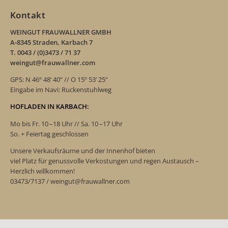
Kontakt
WEINGUT FRAUWALLNER GMBH
A-8345 Straden, Karbach 7
T. 0043 / (0)3473 / 71 37
weingut@frauwallner.com
GPS: N 46º 48‘ 40“ // O 15º 53‘ 25“
Eingabe im Navi: Ruckenstuhlweg
HOFLADEN IN KARBACH:
Mo bis Fr. 10 –18 Uhr // Sa. 10 –17 Uhr
So. + Feiertag geschlossen
Unsere Verkaufsräume und der Innenhof bieten
viel Platz für genussvolle Verkostungen und regen Austausch –
Herzlich willkommen!
03473/7137 / weingut@frauwallner.com