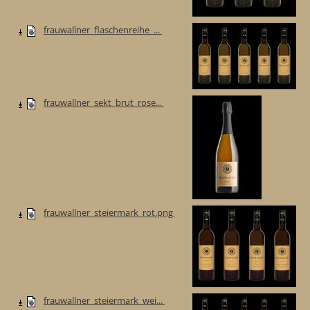
frauwallner_flaschenreihe_...
frauwallner_sekt_brut_rose...
frauwallner_steiermark_rot.png
frauwallner_steiermark_wei...