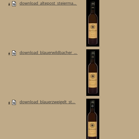
download_altepost_steierma...
download_blauerwildbacher_...
download_blauerzweigelt_st...