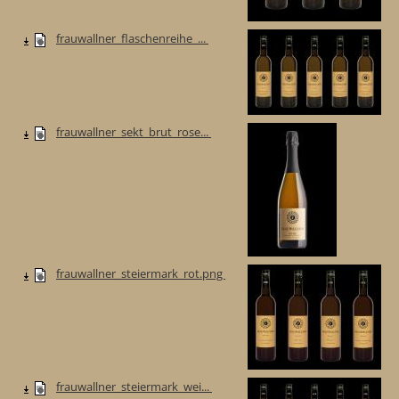
frauwallner_flaschenreihe_...
frauwallner_sekt_brut_rose...
frauwallner_steiermark_rot.png
frauwallner_steiermark_wei...