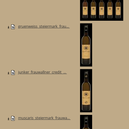
gruenweiss_steiermark_frau...
junker_frauwallner_credit_...
muscaris_steiermark_frauwa...