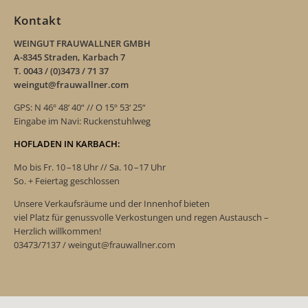
Kontakt
WEINGUT FRAUWALLNER GMBH
A-8345 Straden, Karbach 7
T. 0043 / (0)3473 / 71 37
weingut@frauwallner.com
GPS: N 46º 48‘ 40“ // O 15º 53‘ 25“
Eingabe im Navi: Ruckenstuhlweg
HOFLADEN IN KARBACH:
Mo bis Fr. 10 –18 Uhr // Sa. 10 –17 Uhr
So. + Feiertag geschlossen
Unsere Verkaufsräume und der Innenhof bieten
viel Platz für genussvolle Verkostungen und regen Austausch –
Herzlich willkommen!
03473/7137 / weingut@frauwallner.com