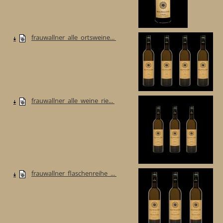
frauwallner_alle_ortsweine...
frauwallner_alle_weine_rie...
frauwallner_flaschenreihe_...