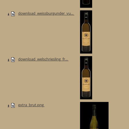
download_weissburgunder_vu...
download_welschriesling_fr...
extra_brut.png