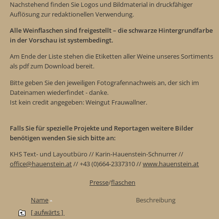
Nachstehend finden Sie Logos und Bildmaterial in druckfähiger
Auflösung zur redaktionellen Verwendung.
Alle Weinflaschen sind freigestellt – die schwarze Hintergrundfarbe
in der Vorschau ist systembedingt.
Am Ende der Liste stehen die Etiketten aller Weine unseres Sortiments
als pdf zum Download bereit.
Bitte geben Sie den jeweiligen Fotografennachweis an, der sich im
Dateinamen wiederfindet - danke.
Ist kein credit angegeben: Weingut Frauwallner.
Falls Sie für spezielle Projekte und Reportagen weitere Bilder
benötigen wenden Sie sich bitte an:
KHS Text- und Layoutbüro // Karin-Hauenstein-Schnurrer //
office@hauenstein.at
// +43 (0)664-2337310 //
www.hauenstein.at
Presse
/
flaschen
Name
Beschreibung
[ aufwärts ]