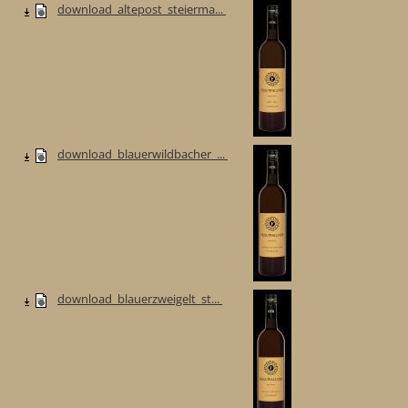
download_altepost_steierma...
download_blauerwildbacher_...
download_blauerzweigelt_st...