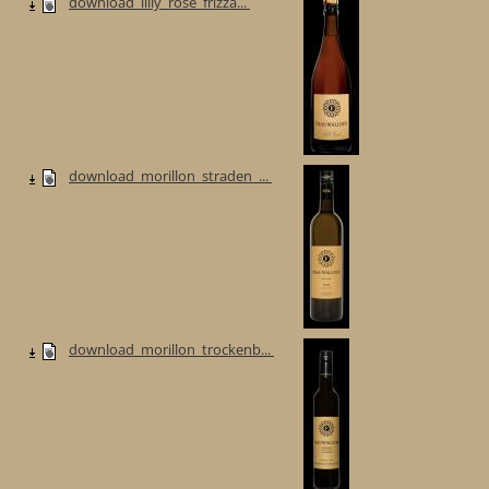
download_lilly_rose_frizza...
download_morillon_straden_...
download_morillon_trockenb...