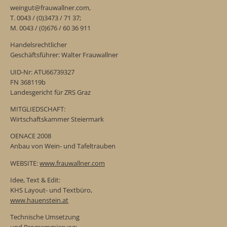
weingut@frauwallner.com,
T. 0043 / (0)3473 / 71 37;
M. 0043 / (0)676 / 60 36 911
Handelsrechtlicher
Geschäftsführer: Walter Frauwallner
UID-Nr: ATU66739327
FN 368119b
Landesgericht für ZRS Graz
MITGLIEDSCHAFT:
Wirtschaftskammer Steiermark
OENACE 2008
Anbau von Wein- und Tafeltrauben
WEBSITE:
www.frauwallner.com
Idee, Text & Edit:
KHS Layout- und Textbüro,
www.hauenstein.at
Technische Umsetzung