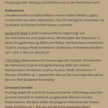
Grauburgunder, Riesling und Schilcher (nur in der Weststeiermark).
Riedenweine
Charakterstarke, komplexe Weine unserer besten Rieden (Lagen),
vornehmlich von alten Rebstöcken. Die STK-Weingüter unterteilen die
Qualitäten auf diesem hohen Niveau nochmals:
Große STK-Ried:
Explizit kostbare Weine, begünstigt von
den Mikroklimata und später Ernte. Mindestalter der Rebstöcke 15
Jahre, Ertragslimitierung 4500 l pro Hektar. Marktpräsenz mindestens
10 Jahre, Ausbau / Reife mindestens 18 Monate. Frühestens erhältlich
am 1. Mai. // Bei uns: Ried Buch
1.STK-Ried:
Riedenweine von herausragender Qualität. Mindestalter
der Rebstöcke 12 Jahre, Ertragslimitierung 4500 l pro Hektar.
Marktpräsenz mindestens 5 Jahre, Ausbau / Reife mindestens 11
Monate. Erhältlich ab 1. September des auf die Lese folgenden Jahres.
Bei uns: Ried Stradener Rosenberg
Ortsweine Straden
Fruchtig-eleganter und doch ausdrucksstarker »Mittelweg« zwischen
unseren klassisch im Stahltank ausgebauten Weinen und den
Riedenweinen. Die Basis bilden die jüngeren Rebstöcke der beiden
Riede. Erhältlich ab 1. Mai des auf die Ernte folgenden Jahres.