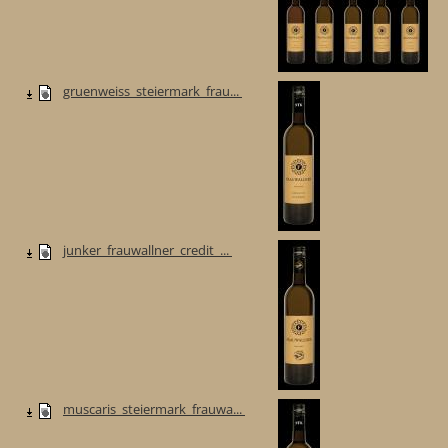
gruenweiss_steiermark_frau...
junker_frauwallner_credit_...
muscaris_steiermark_frauwa...