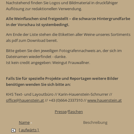
Nachstehend finden Sie Logos und Bildmaterial in druckfähiger
Auflösung zur redaktionellen Verwendung.
Alle Weinflaschen sind freigestellt – die schwarze Hintergrundfarbe
in der Vorschau ist systembedingt.
Am Ende der Liste stehen die Etiketten aller Weine unseres Sortiments
als pdf zum Download bereit.
Bitte geben Sie den jeweiligen Fotografennachweis an, der sich im
Dateinamen wiederfindet - danke.
Ist kein credit angegeben: Weingut Frauwallner.
Falls Sie für spezielle Projekte und Reportagen weitere Bilder
benötigen wenden Sie sich bitte an:
KHS Text- und Layoutbüro // Karin-Hauenstein-Schnurrer //
office@hauenstein.at
// +43 (0)664-2337310 //
www.hauenstein.at
Presse
/
flaschen
Name
Beschreibung
[ aufwärts ]