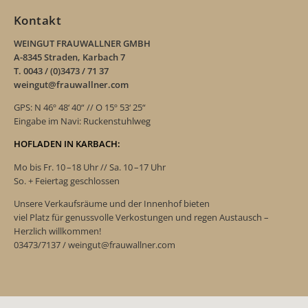
Kontakt
WEINGUT FRAUWALLNER GMBH
A-8345 Straden, Karbach 7
T. 0043 / (0)3473 / 71 37
weingut@frauwallner.com
GPS: N 46º 48‘ 40“ // O 15º 53‘ 25“
Eingabe im Navi: Ruckenstuhlweg
HOFLADEN IN KARBACH:
Mo bis Fr. 10 –18 Uhr // Sa. 10 –17 Uhr
So. + Feiertag geschlossen
Unsere Verkaufsräume und der Innenhof bieten
viel Platz für genussvolle Verkostungen und regen Austausch –
Herzlich willkommen!
03473/7137 / weingut@frauwallner.com