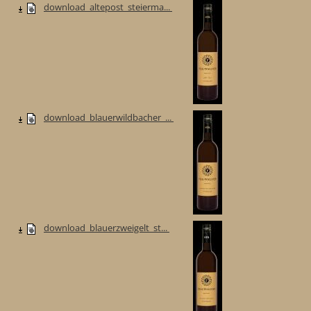
download_altepost_steierma...
download_blauerwildbacher_...
download_blauerzweigelt_st...