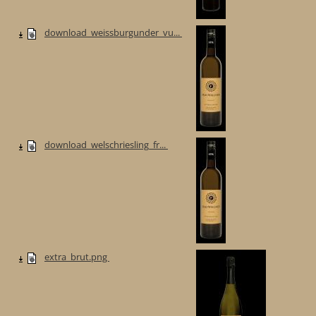
download_weissburgunder_vu...
download_welschriesling_fr...
extra_brut.png