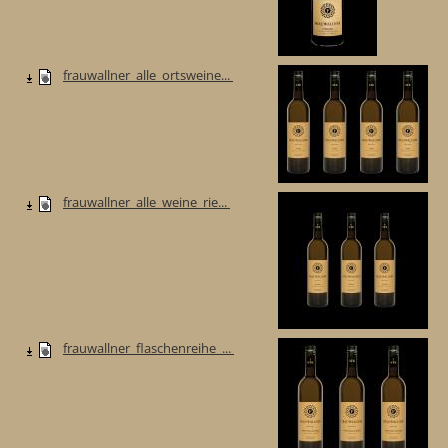
frauwallner_alle_ortsweine...
frauwallner_alle_weine_rie...
frauwallner_flaschenreihe_...