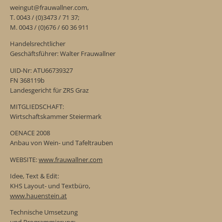
weingut@frauwallner.com,
T. 0043 / (0)3473 / 71 37;
M. 0043 / (0)676 / 60 36 911
Handelsrechtlicher
Geschäftsführer: Walter Frauwallner
UID-Nr: ATU66739327
FN 368119b
Landesgericht für ZRS Graz
MITGLIEDSCHAFT:
Wirtschaftskammer Steiermark
OENACE 2008
Anbau von Wein- und Tafeltrauben
WEBSITE:
www.frauwallner.com
Idee, Text & Edit:
KHS Layout- und Textbüro,
www.hauenstein.at
Technische Umsetzung