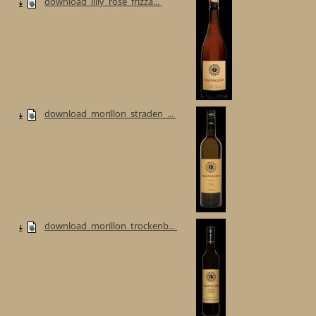
download_lilly_rose_frizza...
download_morillon_straden_...
download_morillon_trockenb...