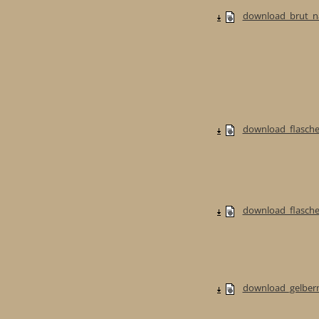
download_brut_na
download_flasche
download_flaschen
download_gelberm