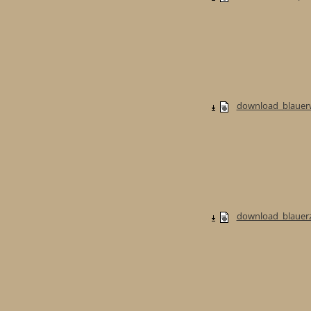
download_blauerw
download_blauerzw