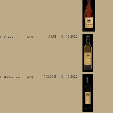
n_straden_...
png
1.1 MB
01-12-2020
n_trockenb...
png
743.9 KB
01-12-2020