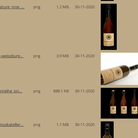
ture_rose_...
png
1.2 MB
30-11-2020
-weissburg...
png
3.9 MB
30-11-2020
reihe_pri...
png
888.1 KB
30-11-2020
uskateller...
png
1.1 MB
30-11-2020