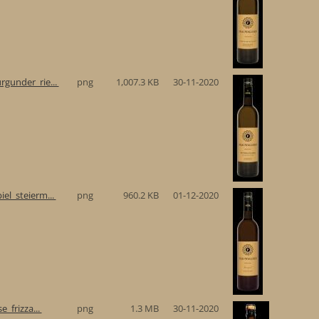
gunder_rie...
png
1,007.3 KB
30-11-2020
el_steierm...
png
960.2 KB
01-12-2020
e_frizza...
png
1.3 MB
30-11-2020