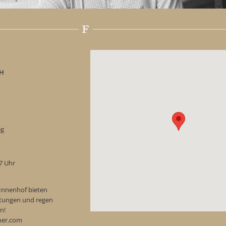
H
“
eg
17 Uhr
Innenhof bieten
ostungen und regen
n!
ner.com