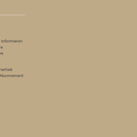
r informieren
re
re
herheit
re Abonnement