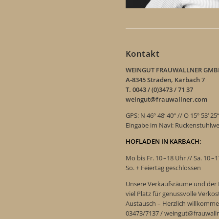
Kontakt
WEINGUT FRAUWALLNER GMB
A-8345 Straden, Karbach 7
T. 0043 / (0)3473 / 71 37
weingut@frauwallner.com
GPS: N 46º 48‘ 40“ // O 15º 53‘ 25
Eingabe im Navi: Ruckenstuhlw
HOFLADEN IN KARBACH:
Mo bis Fr. 10 –18 Uhr // Sa. 10 –
So. + Feiertag geschlossen
Unsere Verkaufsräume und der 
viel Platz für genussvolle Verk
Austausch – Herzlich willkomme
03473/7137 / weingut@frauwall