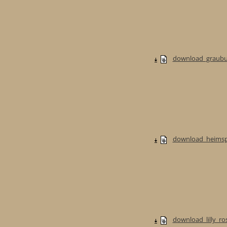
download_graubur
download_heimspi
download_lilly_ros