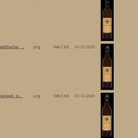
ildbacher_...
png
940.1 KB
01-12-2020
eigelt_st...
png
938.5 KB
01-12-2020