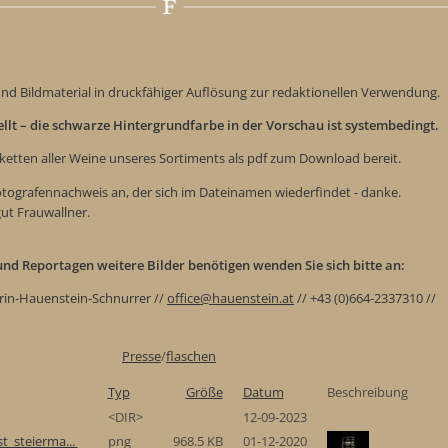
nd Bildmaterial in druckfähiger Auflösung zur redaktionellen Verwendung.
tellt – die schwarze Hintergrundfarbe in der Vorschau ist systembedingt.
iketten aller Weine unseres Sortiments als pdf zum Download bereit.
Fotografennachweis an, der sich im Dateinamen wiederfindet - danke.
gut Frauwallner.
e und Reportagen weitere Bilder benötigen wenden Sie sich bitte an:
rin-Hauenstein-Schnurrer //
office@hauenstein.at
// +43 (0)664-2337310 //
Presse
/
flaschen
Typ
Größe
Datum
Beschreibung
<DIR>
12-09-2023
t_steierma...
png
968.5 KB
01-12-2020