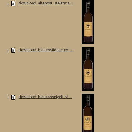
download_altepost_steierma...
download_blauerwildbacher_...
download_blauerzweigelt_st...