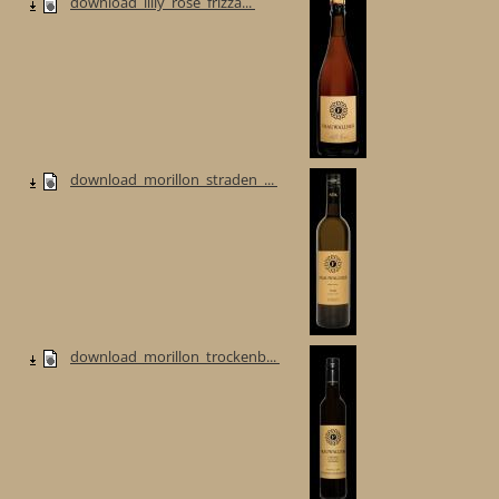
download_lilly_rose_frizza...
download_morillon_straden_...
download_morillon_trockenb...