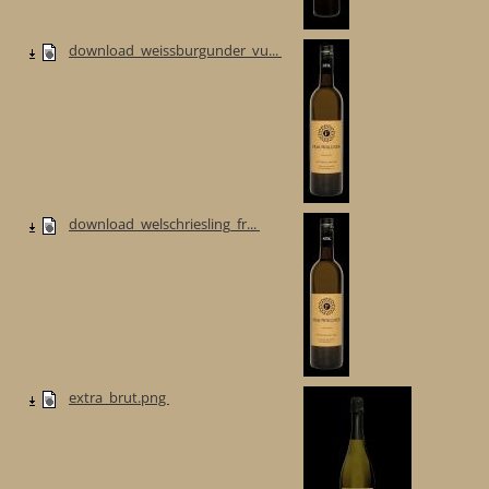
download_weissburgunder_vu...
download_welschriesling_fr...
extra_brut.png