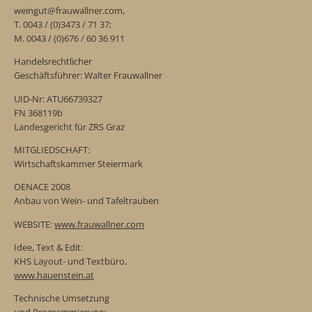
weingut@frauwallner.com,
T. 0043 / (0)3473 / 71 37;
M. 0043 / (0)676 / 60 36 911
Handelsrechtlicher
Geschäftsführer: Walter Frauwallner
UID-Nr: ATU66739327
FN 368119b
Landesgericht für ZRS Graz
MITGLIEDSCHAFT:
Wirtschaftskammer Steiermark
OENACE 2008
Anbau von Wein- und Tafeltrauben
WEBSITE:
www.frauwallner.com
Idee, Text & Edit:
KHS Layout- und Textbüro,
www.hauenstein.at
Technische Umsetzung