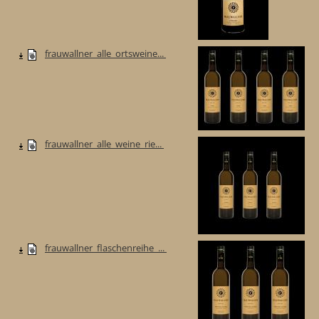
frauwallner_alle_ortsweine...
frauwallner_alle_weine_rie...
frauwallner_flaschenreihe_...