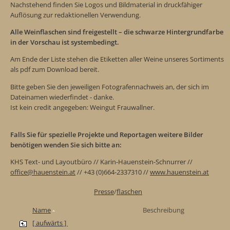
Nachstehend finden Sie Logos und Bildmaterial in druckfähiger
Auflösung zur redaktionellen Verwendung.
Alle Weinflaschen sind freigestellt – die schwarze Hintergrundfarbe
in der Vorschau ist systembedingt.
Am Ende der Liste stehen die Etiketten aller Weine unseres Sortiments
als pdf zum Download bereit.
Bitte geben Sie den jeweiligen Fotografennachweis an, der sich im
Dateinamen wiederfindet - danke.
Ist kein credit angegeben: Weingut Frauwallner.
Falls Sie für spezielle Projekte und Reportagen weitere Bilder
benötigen wenden Sie sich bitte an:
KHS Text- und Layoutbüro // Karin-Hauenstein-Schnurrer //
office@hauenstein.at
// +43 (0)664-2337310 //
www.hauenstein.at
Presse
/
flaschen
Name
Beschreibung
[ aufwärts ]