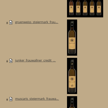
gruenweiss_steiermark_frau...
junker_frauwallner_credit_...
muscaris_steiermark_frauwa...