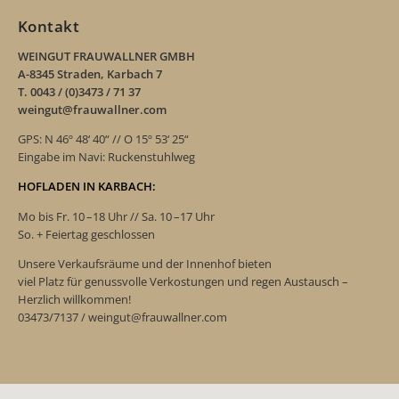
Kontakt
WEINGUT FRAUWALLNER GMBH
A-8345 Straden, Karbach 7
T. 0043 / (0)3473 / 71 37
weingut@frauwallner.com
GPS: N 46º 48‘ 40“ // O 15º 53‘ 25“
Eingabe im Navi: Ruckenstuhlweg
HOFLADEN IN KARBACH:
Mo bis Fr. 10 –18 Uhr // Sa. 10 –17 Uhr
So. + Feiertag geschlossen
Unsere Verkaufsräume und der Innenhof bieten
viel Platz für genussvolle Verkostungen und regen Austausch –
Herzlich willkommen!
03473/7137 / weingut@frauwallner.com