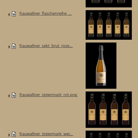
frauwallner_flaschenreihe_...
frauwallner_sekt_brut_rose...
frauwallner_steiermark_rot.png
frauwallner_steiermark_wei...