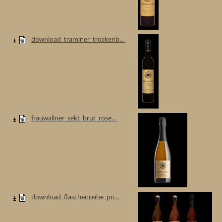
download_traminer_trockenb...
frauwallner_sekt_brut_rose...
download_flaschenreihe_pri...