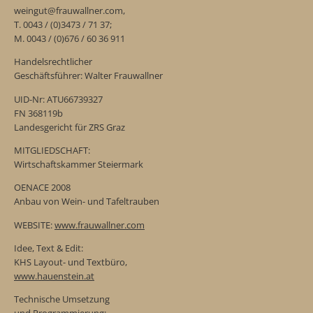
weingut@frauwallner.com,
T. 0043 / (0)3473 / 71 37;
M. 0043 / (0)676 / 60 36 911
Handelsrechtlicher
Geschäftsführer: Walter Frauwallner
UID-Nr: ATU66739327
FN 368119b
Landesgericht für ZRS Graz
MITGLIEDSCHAFT:
Wirtschaftskammer Steiermark
OENACE 2008
Anbau von Wein- und Tafeltrauben
WEBSITE:
www.frauwallner.com
Idee, Text & Edit:
KHS Layout- und Textbüro,
www.hauenstein.at
Technische Umsetzung