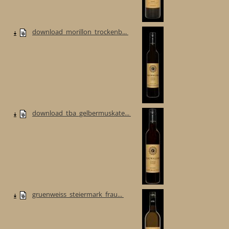
download_morillon_trockenb...
download_tba_gelbermuskate...
gruenweiss_steiermark_frau...