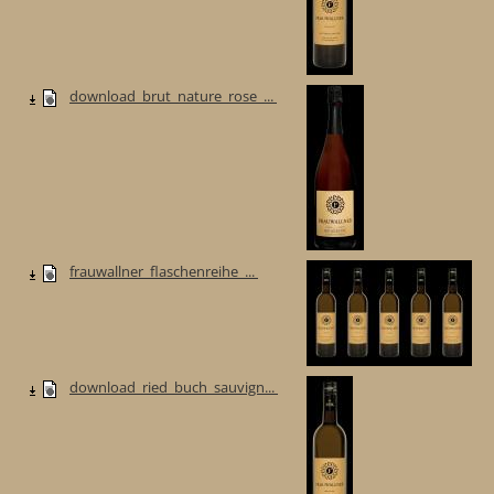
download_brut_nature_rose_...
frauwallner_flaschenreihe_...
download_ried_buch_sauvign...