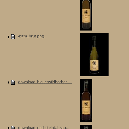
extra_brut.png
download_blauerwildbacher_...
download_ried_steintal_sau...