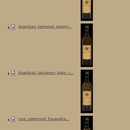
download_heimspiel_steierm...
download_sauvignon_blanc_s...
rose_steiermark_frauwallne...