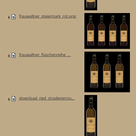
frauwallner_steiermark_rot.png
frauwallner_flaschenreihe_...
download_ried_stradenerros...