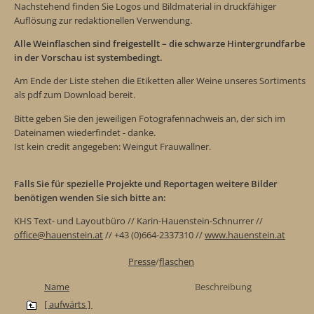
Nachstehend finden Sie Logos und Bildmaterial in druckfähiger
Auflösung zur redaktionellen Verwendung.
Alle Weinflaschen sind freigestellt – die schwarze Hintergrundfarbe
in der Vorschau ist systembedingt.
Am Ende der Liste stehen die Etiketten aller Weine unseres Sortiments
als pdf zum Download bereit.
Bitte geben Sie den jeweiligen Fotografennachweis an, der sich im
Dateinamen wiederfindet - danke.
Ist kein credit angegeben: Weingut Frauwallner.
Falls Sie für spezielle Projekte und Reportagen weitere Bilder
benötigen wenden Sie sich bitte an:
KHS Text- und Layoutbüro // Karin-Hauenstein-Schnurrer //
office@hauenstein.at
// +43 (0)664-2337310 //
www.hauenstein.at
Presse
/
flaschen
Name
Beschreibung
[ aufwärts ]