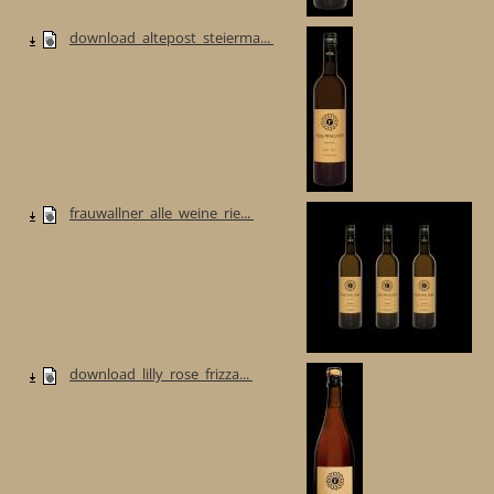
download_altepost_steierma...
frauwallner_alle_weine_rie...
download_lilly_rose_frizza...