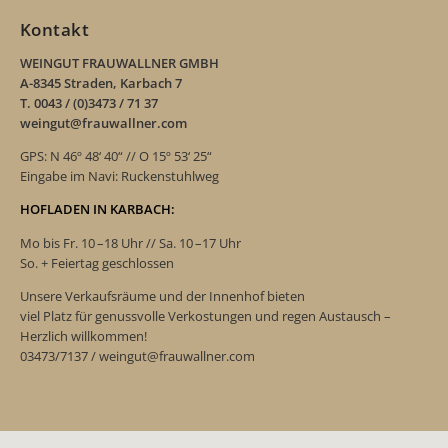
Kontakt
WEINGUT FRAUWALLNER GMBH
A-8345 Straden, Karbach 7
T. 0043 / (0)3473 / 71 37
weingut@frauwallner.com
GPS: N 46º 48‘ 40“ // O 15º 53‘ 25“
Eingabe im Navi: Ruckenstuhlweg
HOFLADEN IN KARBACH:
Mo bis Fr. 10 –18 Uhr // Sa. 10 –17 Uhr
So. + Feiertag geschlossen
Unsere Verkaufsräume und der Innenhof bieten
viel Platz für genussvolle Verkostungen und regen Austausch –
Herzlich willkommen!
03473/7137 / weingut@frauwallner.com